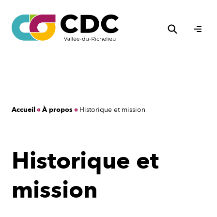
Aller
au
Rechercher
contenu
Ouvri
le
men
Accueil
À propos
Historique et mission
Historique et
mission