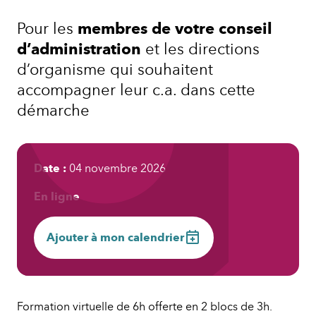
responsabilités
d’un
Pour les
membres de votre conseil
CA
d’administration
et les directions
–
d’organisme qui souhaitent
Partie
accompagner leur c.a. dans cette
2
démarche
Date :
04 novembre 2026
En ligne
Ajouter à mon calendrier
Formation virtuelle de 6h offerte en 2 blocs de 3h.