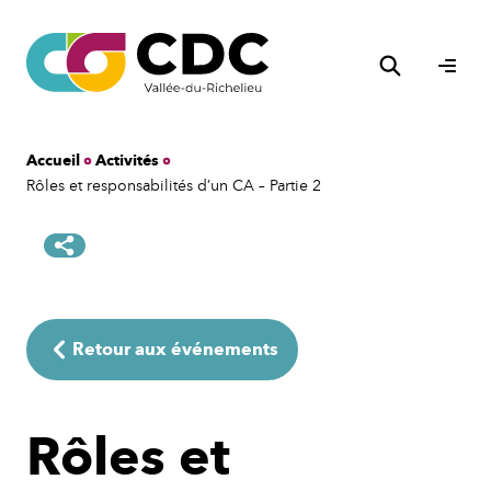
Aller
au
Rechercher
contenu
Ouvri
le
men
Accueil
Activités
Rôles et responsabilités d’un CA – Partie 2
Retour aux événements
Rôles et