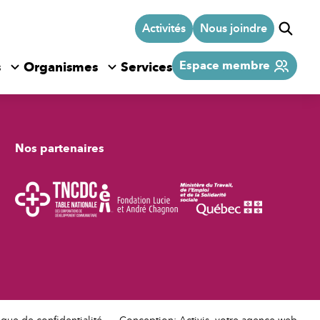
Activités
Nous joindre
Espace membre
s
Organismes
Services
ermer
Ouvrir/Fermer
le
sous-
menu
Nos partenaires