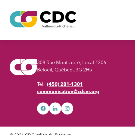
Aller
au
Rechercher
contenu
308 Rue Montsabré, Local #206
Beloeil, Québec J3G 2H5
Tél.:
(450) 281-1301
communication@cdcvr.org
facebook
googleplus
googleplus