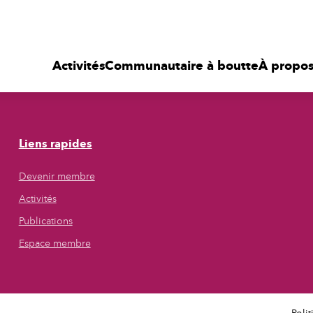
Activités
Communautaire à boutte
À propo
Ouvrir/F
le
sous-
menu
Liens rapides
Devenir membre
Activités
Publications
Espace membre