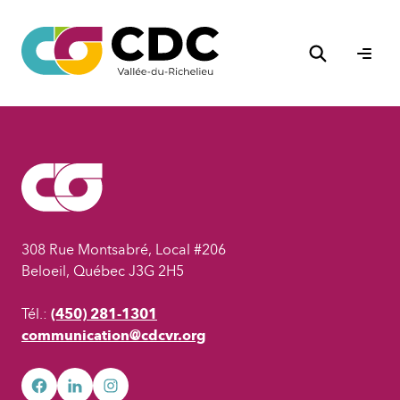
Aller
au
Rechercher
contenu
Ouvri
le
men
308 Rue Montsabré, Local #206
Beloeil, Québec J3G 2H5
Tél.:
(450) 281-1301
communication@cdcvr.org
facebook
googleplus
googleplus