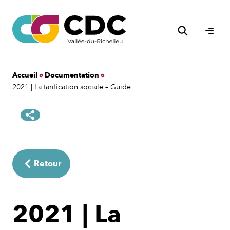
Aller
au
Rechercher
contenu
Ouvri
le
men
Accueil
Documentation
2021 | La tarification sociale – Guide
Retour
2021 | La