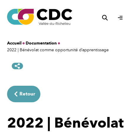
Aller
au
Rechercher
contenu
Ouvri
le
men
Accueil
Documentation
2022 | Bénévolat comme opportunité d’apprentissage
Retour
2022 | Bénévolat