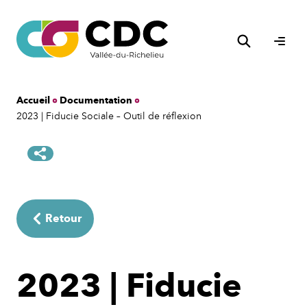
Aller
au
Rechercher
contenu
Ouvri
le
men
Accueil
Documentation
2023 | Fiducie Sociale – Outil de réflexion
Retour
2023 | Fiducie