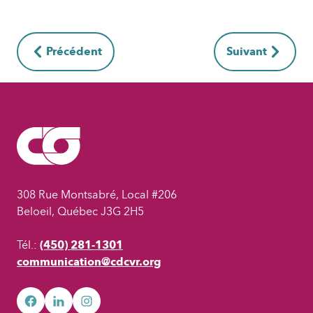
Précédent
Suivant
308 Rue Montsabré, Local #206
Beloeil, Québec J3G 2H5
Tél.:
(450) 281-1301
communication@cdcvr.org
facebook
googleplus
googleplus