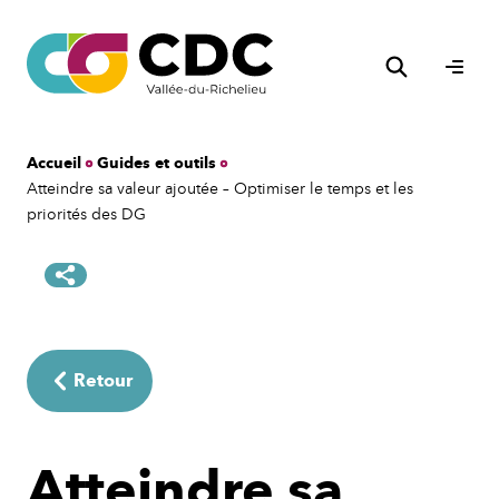
Aller
au
Rechercher
contenu
Ouvri
le
men
Accueil
Guides et outils
Atteindre sa valeur ajoutée – Optimiser le temps et les
priorités des DG
Retour
Atteindre sa