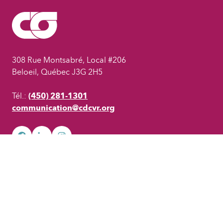
308 Rue Montsabré, Local #206
Beloeil, Québec J3G 2H5
Tél.:
(450) 281-1301
communication@cdcvr.org
facebook
googleplus
googleplus
Nos partenaires