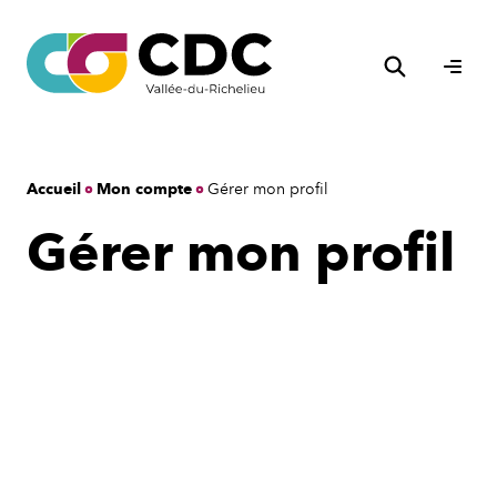
Aller
au
Rechercher
contenu
Ouvri
le
men
Accueil
Mon compte
Gérer mon profil
Gérer mon profil