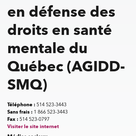
en
en défense des
santé
mentale
droits en santé
du
Québec
(AGIDD-
mentale du
SMQ)
Québec (AGIDD-
SMQ)
Téléphone :
514 523-3443
Sans frais :
1 866 523-3443
Fax :
514 523-0797
Visiter le site internet