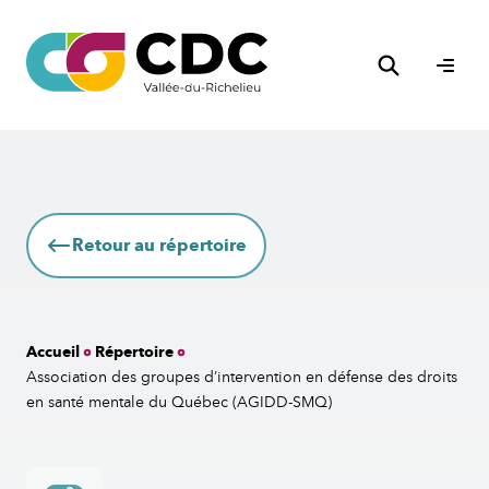
Aller
au
Rechercher
contenu
Ouvri
le
men
Retour au répertoire
Accueil
Répertoire
Association des groupes d’intervention en défense des droits
en santé mentale du Québec (AGIDD-SMQ)