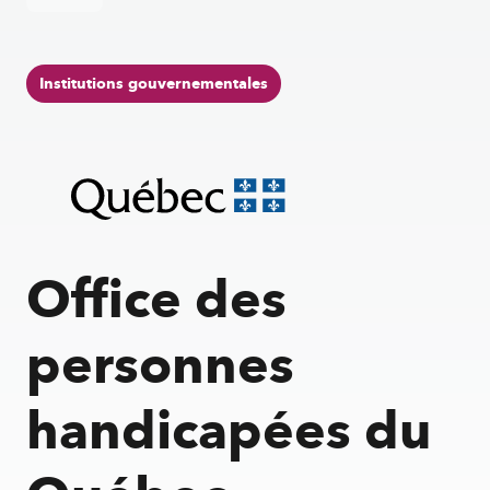
Institutions gouvernementales
Office
Office des
des
personnes
handicapées
personnes
du
Québec
handicapées du