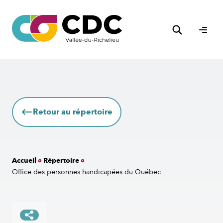
Aller
au
Rechercher
contenu
Ouvri
le
men
Retour au répertoire
Accueil
Répertoire
Office des personnes handicapées du Québec