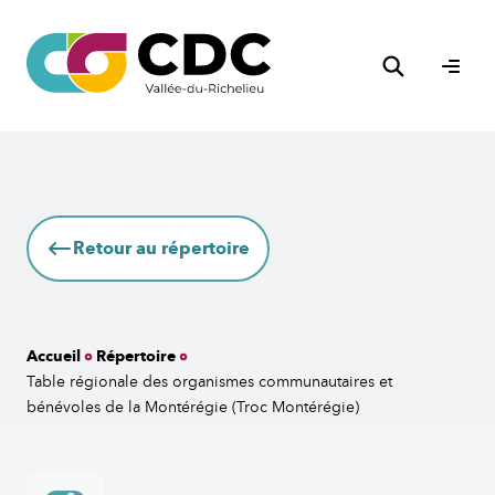
Aller
au
Rechercher
contenu
Ouvri
le
men
Retour au répertoire
Accueil
Répertoire
Table régionale des organismes communautaires et
bénévoles de la Montérégie (Troc Montérégie)