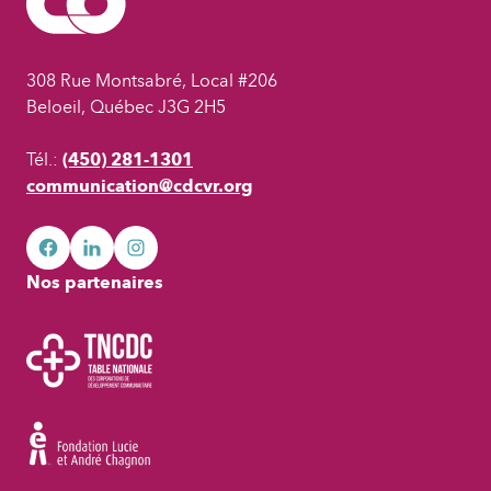
308 Rue Montsabré, Local #206
Beloeil, Québec J3G 2H5
Tél.:
(450) 281-1301
communication@cdcvr.org
facebook
googleplus
googleplus
Nos partenaires